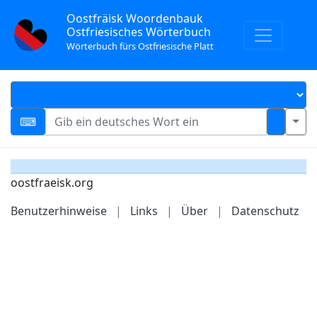
Oostfräisk Woordenbauk
Ostfriesisches Wörterbuch
Wörterbuch fürs Ostfriesische Platt
oostfraeisk.org
Benutzerhinweise
|
Links
|
Über
|
Datenschutz