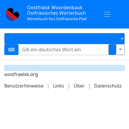
Oostfräisk Woordenbauk
Ostfriesisches Wörterbuch
Wörterbuch fürs Ostfriesische Platt
oostfraeisk.org
Benutzerhinweise
|
Links
|
Über
|
Datenschutz