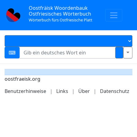
Oostfräisk Woordenbauk
Ostfriesisches Wörterbuch
Wörterbuch fürs Ostfriesische Platt
oostfraeisk.org
Benutzerhinweise
|
Links
|
Über
|
Datenschutz