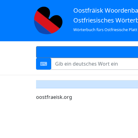
Oostfräisk Woordenb
Ostfriesisches Wörter
Wörterbuch fürs Ostfriesische Platt
oostfraeisk.org