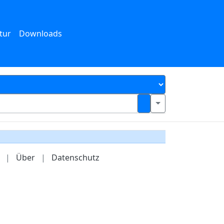
tur
Downloads
|
Über
|
Datenschutz