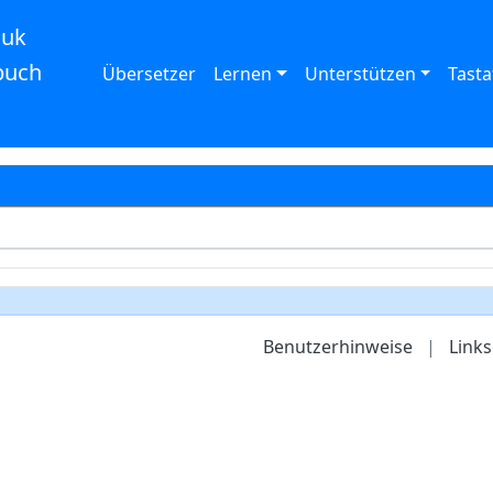
auk
buch
Übersetzer
Lernen
Unterstützen
Tasta
Benutzerhinweise
|
Links