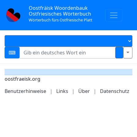
Oostfräisk Woordenbauk
Ostfriesisches Wörterbuch
Wörterbuch fürs Ostfriesische Platt
oostfraeisk.org
Benutzerhinweise
|
Links
|
Über
|
Datenschutz