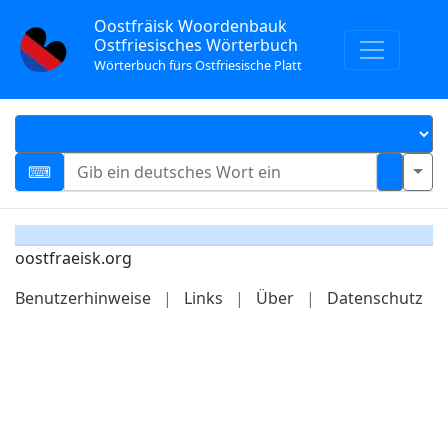
Oostfräisk Woordenbauk
Ostfriesisches Wörterbuch
Wörterbuch fürs Ostfriesische Platt
oostfraeisk.org
Benutzerhinweise
|
Links
|
Über
|
Datenschutz