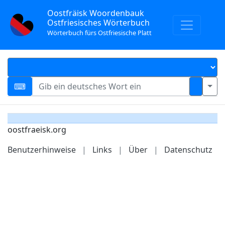
Oostfräisk Woordenbauk
Ostfriesisches Wörterbuch
Wörterbuch fürs Ostfriesische Platt
oostfraeisk.org
Benutzerhinweise
|
Links
|
Über
|
Datenschutz