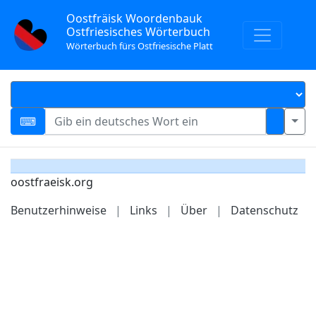
Oostfräisk Woordenbauk
Ostfriesisches Wörterbuch
Wörterbuch fürs Ostfriesische Platt
oostfraeisk.org
Benutzerhinweise
|
Links
|
Über
|
Datenschutz