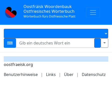
Oostfräisk Woordenbauk
Ostfriesisches Wörterbuch
Wörterbuch fürs Ostfriesische Platt
oostfraeisk.org
Benutzerhinweise
|
Links
|
Über
|
Datenschutz