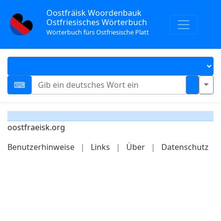
Oostfräisk Woordenbauk
Ostfriesisches Wörterbuch
Wörterbuch fürs Ostfriesische Platt
oostfraeisk.org
Benutzerhinweise
|
Links
|
Über
|
Datenschutz