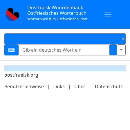
Oostfräisk Woordenbauk
Ostfriesisches Wörterbuch
Wörterbuch fürs Ostfriesische Platt
oostfraeisk.org
Benutzerhinweise
|
Links
|
Über
|
Datenschutz