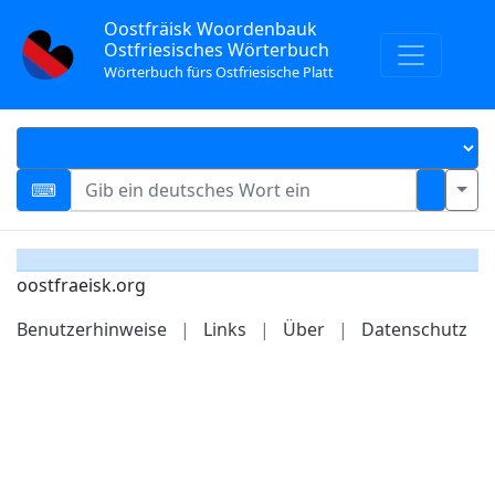
Oostfräisk Woordenbauk
Ostfriesisches Wörterbuch
Wörterbuch fürs Ostfriesische Platt
oostfraeisk.org
Benutzerhinweise
|
Links
|
Über
|
Datenschutz