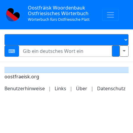
Oostfräisk Woordenbauk
Ostfriesisches Wörterbuch
Wörterbuch fürs Ostfriesische Platt
oostfraeisk.org
Benutzerhinweise
|
Links
|
Über
|
Datenschutz