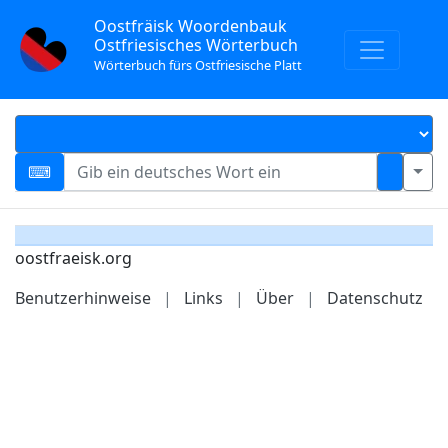
Oostfräisk Woordenbauk
Ostfriesisches Wörterbuch
Wörterbuch fürs Ostfriesische Platt
oostfraeisk.org
Benutzerhinweise
|
Links
|
Über
|
Datenschutz