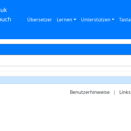
auk
buch
Übersetzer
Lernen
Unterstützen
Tasta
Benutzerhinweise
|
Links