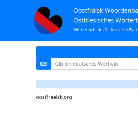
Oostfräisk Woordenb
Ostfriesisches Wörter
Wörterbuch fürs Ostfriesische Platt
oostfraeisk.org