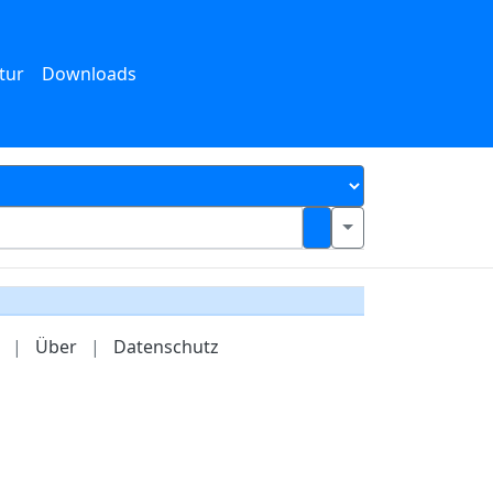
tur
Downloads
|
Über
|
Datenschutz