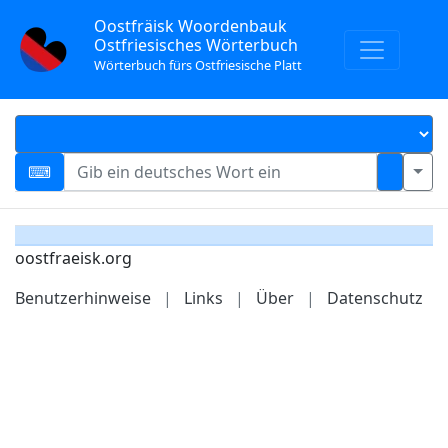
Oostfräisk Woordenbauk
Ostfriesisches Wörterbuch
Wörterbuch fürs Ostfriesische Platt
oostfraeisk.org
Benutzerhinweise
|
Links
|
Über
|
Datenschutz