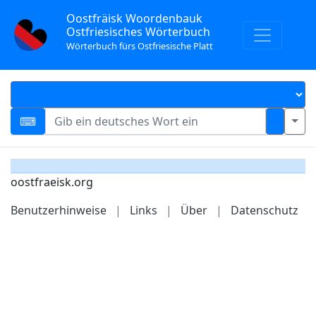
Oostfräisk Woordenbauk
Ostfriesisches Wörterbuch
Wörterbuch fürs Ostfriesische Platt
oostfraeisk.org
Benutzerhinweise
|
Links
|
Über
|
Datenschutz