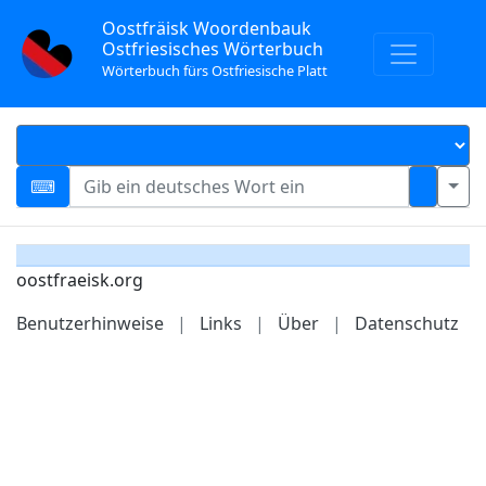
Oostfräisk Woordenbauk
Ostfriesisches Wörterbuch
Wörterbuch fürs Ostfriesische Platt
oostfraeisk.org
Benutzerhinweise
|
Links
|
Über
|
Datenschutz