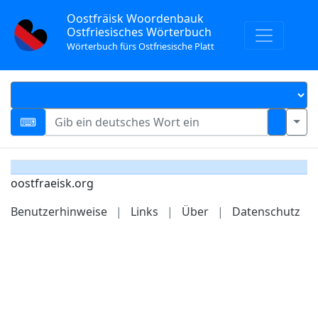
Oostfräisk Woordenbauk
Ostfriesisches Wörterbuch
Wörterbuch fürs Ostfriesische Platt
oostfraeisk.org
Benutzerhinweise
|
Links
|
Über
|
Datenschutz