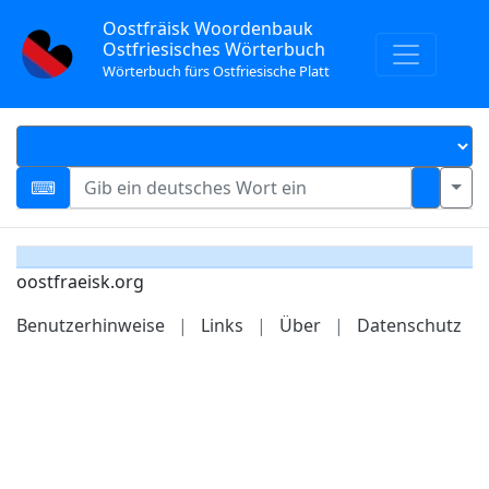
Oostfräisk Woordenbauk
Ostfriesisches Wörterbuch
Wörterbuch fürs Ostfriesische Platt
oostfraeisk.org
Benutzerhinweise
|
Links
|
Über
|
Datenschutz