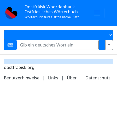
Oostfräisk Woordenbauk
Ostfriesisches Wörterbuch
Wörterbuch fürs Ostfriesische Platt
oostfraeisk.org
Benutzerhinweise
|
Links
|
Über
|
Datenschutz