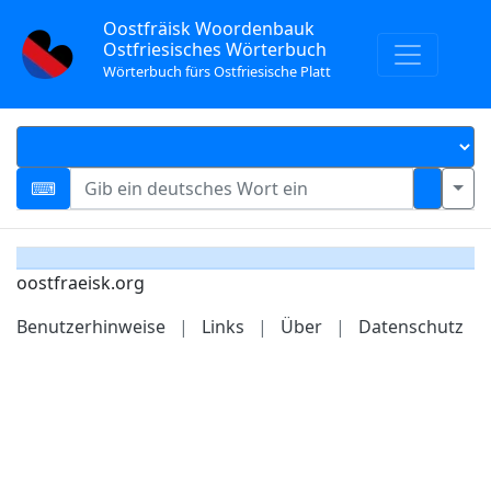
Oostfräisk Woordenbauk
Ostfriesisches Wörterbuch
Wörterbuch fürs Ostfriesische Platt
oostfraeisk.org
Benutzerhinweise
|
Links
|
Über
|
Datenschutz