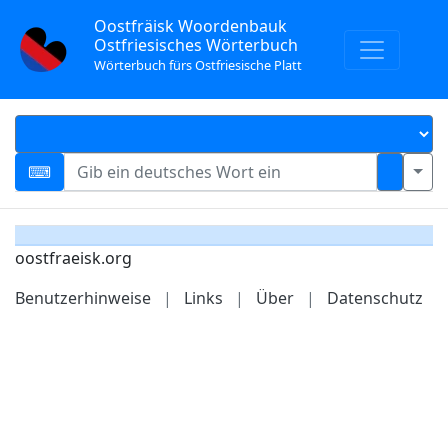
Oostfräisk Woordenbauk
Ostfriesisches Wörterbuch
Wörterbuch fürs Ostfriesische Platt
oostfraeisk.org
Benutzerhinweise
|
Links
|
Über
|
Datenschutz