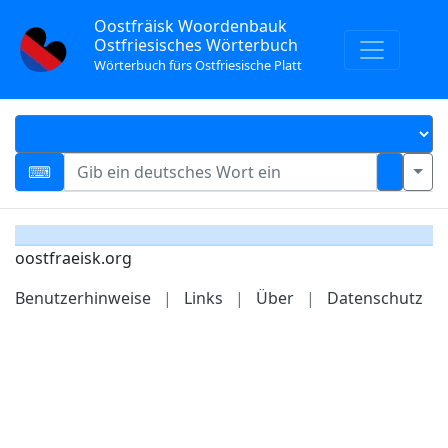
Oostfräisk Woordenbauk
Ostfriesisches Wörterbuch
Wörterbuch fürs Ostfriesische Platt
oostfraeisk.org
Benutzerhinweise
|
Links
|
Über
|
Datenschutz