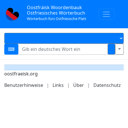
Oostfräisk Woordenbauk
Ostfriesisches Wörterbuch
Wörterbuch fürs Ostfriesische Platt
oostfraeisk.org
Benutzerhinweise
|
Links
|
Über
|
Datenschutz