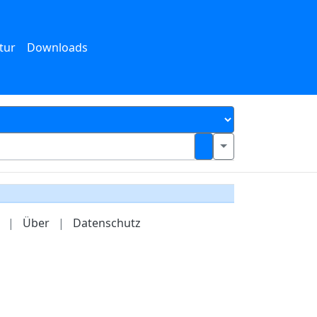
tur
Downloads
|
Über
|
Datenschutz