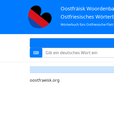
Oostfräisk Woordenb
Ostfriesisches Wörter
Wörterbuch fürs Ostfriesische Platt
oostfraeisk.org