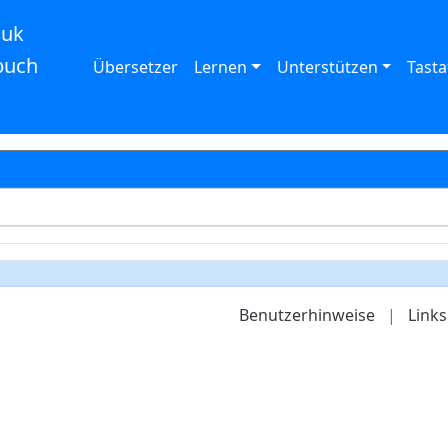
auk
buch
Übersetzer
Lernen
Unterstützen
Tasta
Benutzerhinweise
|
Links