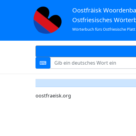
Oostfräisk Woordenb
Ostfriesisches Wörter
Wörterbuch fürs Ostfriesische Platt
oostfraeisk.org