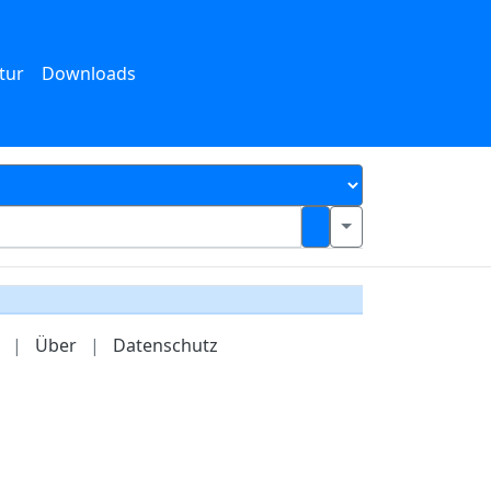
tur
Downloads
|
Über
|
Datenschutz