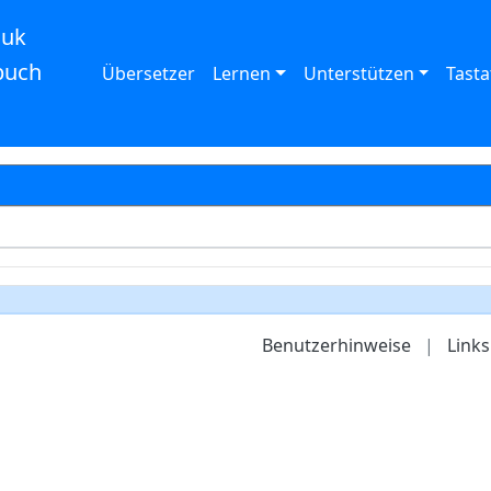
auk
buch
Übersetzer
Lernen
Unterstützen
Tasta
Benutzerhinweise
|
Links