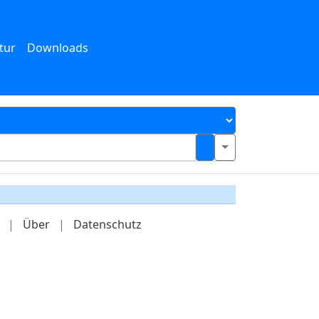
tur
Downloads
|
Über
|
Datenschutz