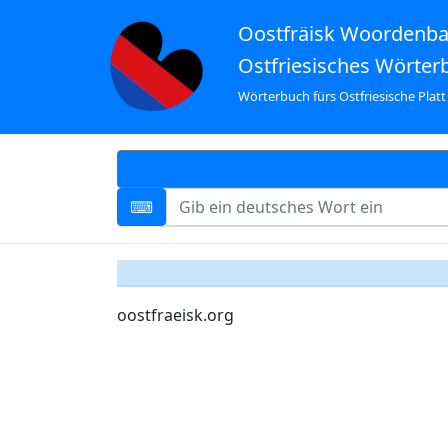
Oostfräisk Woordenb
Ostfriesisches Wörter
Wörterbuch fürs Ostfriesische Platt
oostfraeisk.org