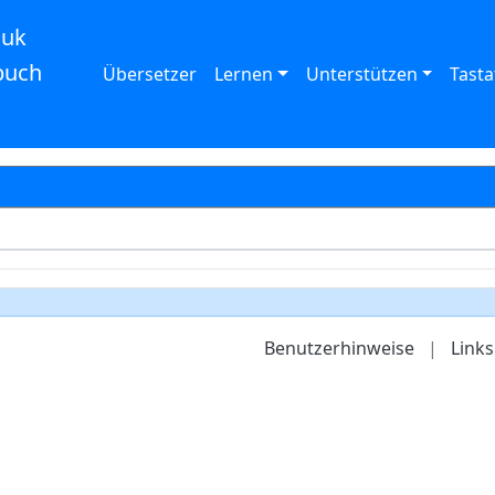
auk
buch
Übersetzer
Lernen
Unterstützen
Tasta
Benutzerhinweise
|
Links