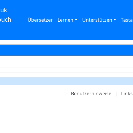
auk
buch
Übersetzer
Lernen
Unterstützen
Tasta
Benutzerhinweise
|
Links