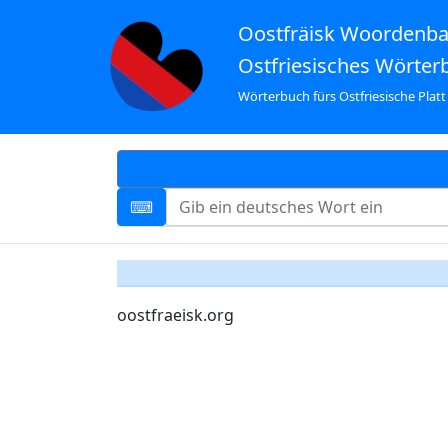
Oostfräisk Woordenb
Ostfriesisches Wörter
Wörterbuch fürs Ostfriesische Platt
oostfraeisk.org