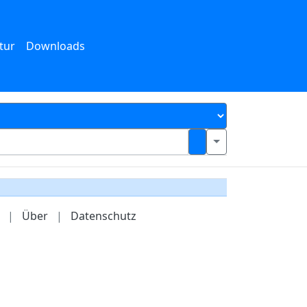
tur
Downloads
|
Über
|
Datenschutz