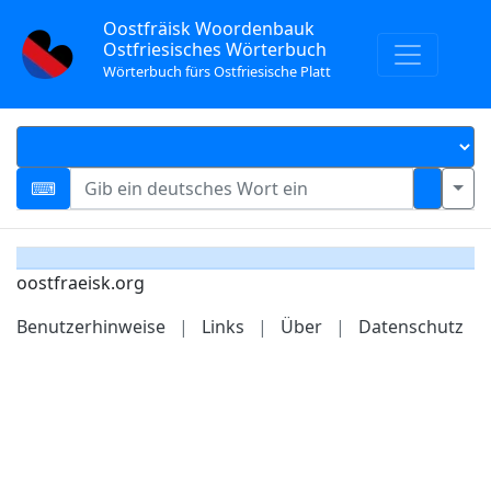
Oostfräisk Woordenbauk
Ostfriesisches Wörterbuch
Wörterbuch fürs Ostfriesische Platt
oostfraeisk.org
Benutzerhinweise
|
Links
|
Über
|
Datenschutz