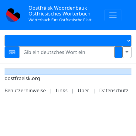
Oostfräisk Woordenbauk
Ostfriesisches Wörterbuch
Wörterbuch fürs Ostfriesische Platt
oostfraeisk.org
Benutzerhinweise
|
Links
|
Über
|
Datenschutz