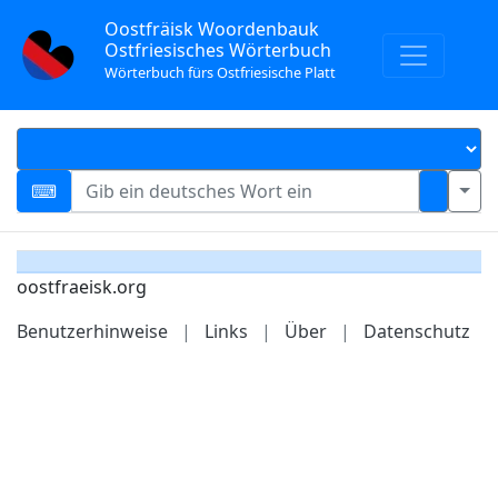
Oostfräisk Woordenbauk
Ostfriesisches Wörterbuch
Wörterbuch fürs Ostfriesische Platt
oostfraeisk.org
Benutzerhinweise
|
Links
|
Über
|
Datenschutz