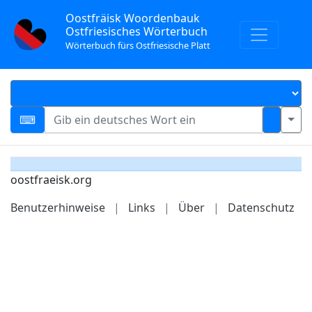
Oostfräisk Woordenbauk
Ostfriesisches Wörterbuch
Wörterbuch fürs Ostfriesische Platt
oostfraeisk.org
Benutzerhinweise
|
Links
|
Über
|
Datenschutz