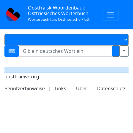
Oostfräisk Woordenbauk
Ostfriesisches Wörterbuch
Wörterbuch fürs Ostfriesische Platt
oostfraeisk.org
Benutzerhinweise
|
Links
|
Über
|
Datenschutz