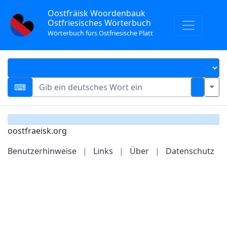
Oostfräisk Woordenbauk
Ostfriesisches Wörterbuch
Wörterbuch fürs Ostfriesische Platt
oostfraeisk.org
Benutzerhinweise
|
Links
|
Über
|
Datenschutz