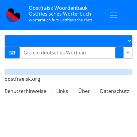
Oostfräisk Woordenbauk
Ostfriesisches Wörterbuch
Wörterbuch fürs Ostfriesische Platt
oostfraeisk.org
Benutzerhinweise
|
Links
|
Über
|
Datenschutz