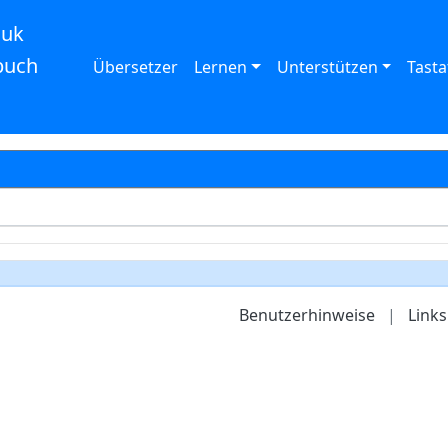
auk
buch
Übersetzer
Lernen
Unterstützen
Tasta
Benutzerhinweise
|
Links