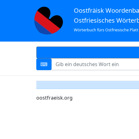
Oostfräisk Woordenb
Ostfriesisches Wörter
Wörterbuch fürs Ostfriesische Platt
oostfraeisk.org