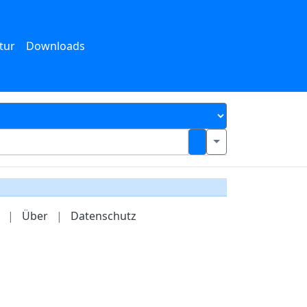
tur
Downloads
|
Über
|
Datenschutz