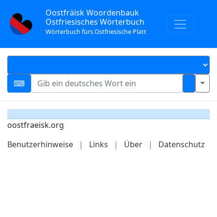
Oostfräisk Woordenbauk
Ostfriesisches Wörterbuch
Wörterbuch fürs Ostfriesische Platt
oostfraeisk.org
Benutzerhinweise
|
Links
|
Über
|
Datenschutz