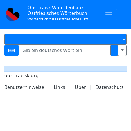
Oostfräisk Woordenbauk
Ostfriesisches Wörterbuch
Wörterbuch fürs Ostfriesische Platt
oostfraeisk.org
Benutzerhinweise
|
Links
|
Über
|
Datenschutz