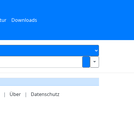
tur
Downloads
|
Über
|
Datenschutz