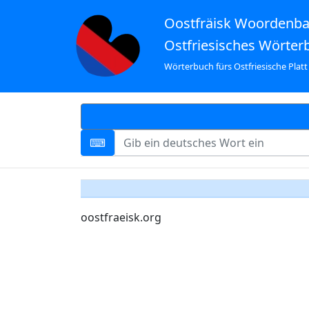
Oostfräisk Woordenb
Ostfriesisches Wörter
Wörterbuch fürs Ostfriesische Platt
oostfraeisk.org