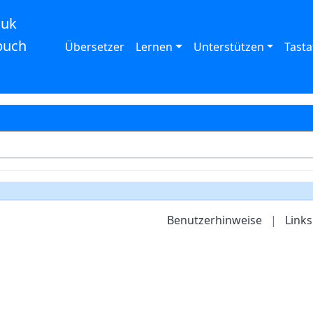
auk
buch
Übersetzer
Lernen
Unterstützen
Tasta
Benutzerhinweise
|
Links