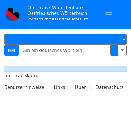
Oostfräisk Woordenbauk
Ostfriesisches Wörterbuch
Wörterbuch fürs Ostfriesische Platt
oostfraeisk.org
Benutzerhinweise
|
Links
|
Über
|
Datenschutz