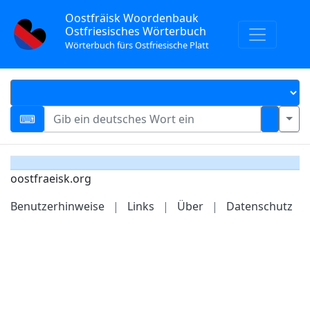
Oostfräisk Woordenbauk
Ostfriesisches Wörterbuch
Wörterbuch fürs Ostfriesische Platt
oostfraeisk.org
Benutzerhinweise
|
Links
|
Über
|
Datenschutz