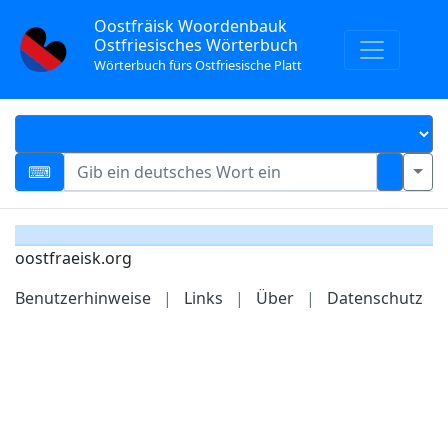
Oostfräisk Woordenbauk
Ostfriesisches Wörterbuch
Wörterbuch fürs Ostfriesische Platt
oostfraeisk.org
Benutzerhinweise
|
Links
|
Über
|
Datenschutz