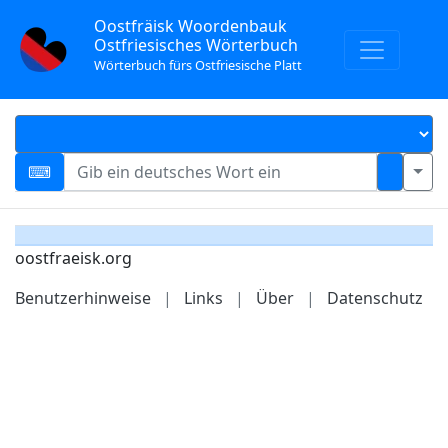
Oostfräisk Woordenbauk
Ostfriesisches Wörterbuch
Wörterbuch fürs Ostfriesische Platt
oostfraeisk.org
Benutzerhinweise
|
Links
|
Über
|
Datenschutz