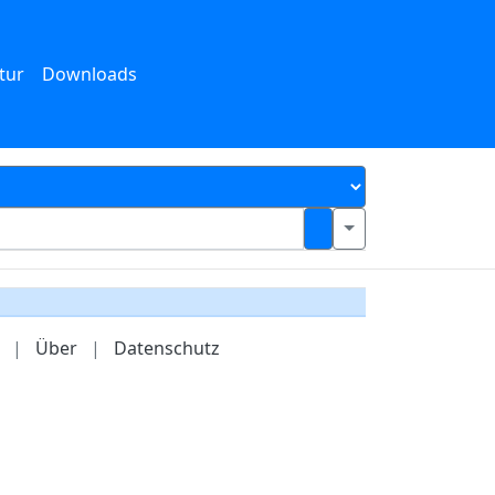
tur
Downloads
|
Über
|
Datenschutz