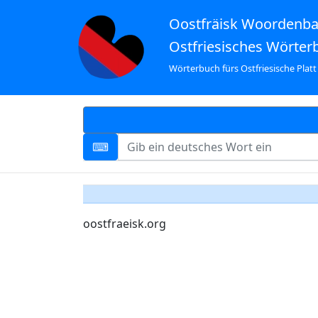
Oostfräisk Woordenb
Ostfriesisches Wörter
Wörterbuch fürs Ostfriesische Platt
oostfraeisk.org