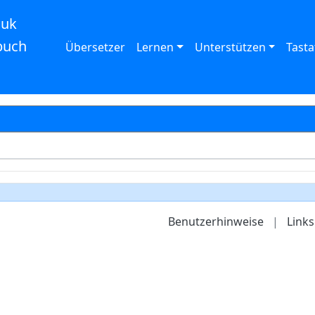
auk
buch
Übersetzer
Lernen
Unterstützen
Tasta
Benutzerhinweise
|
Links