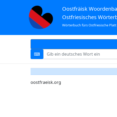
Oostfräisk Woordenb
Ostfriesisches Wörter
Wörterbuch fürs Ostfriesische Platt
oostfraeisk.org