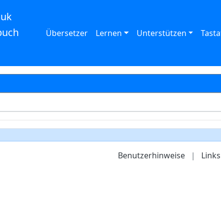
auk
buch
Übersetzer
Lernen
Unterstützen
Tasta
Benutzerhinweise
|
Links