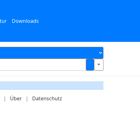
tur
Downloads
|
Über
|
Datenschutz