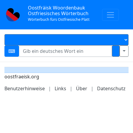
Oostfräisk Woordenbauk
Ostfriesisches Wörterbuch
Wörterbuch fürs Ostfriesische Platt
oostfraeisk.org
Benutzerhinweise
|
Links
|
Über
|
Datenschutz