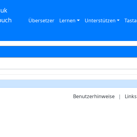
auk
buch
Übersetzer
Lernen
Unterstützen
Tasta
Benutzerhinweise
|
Links