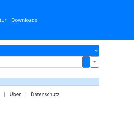
tur
Downloads
|
Über
|
Datenschutz