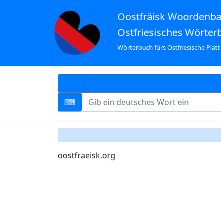
Oostfräisk Woordenb
Ostfriesisches Wörter
Wörterbuch fürs Ostfriesische Platt
oostfraeisk.org