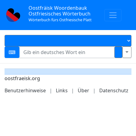
Oostfräisk Woordenbauk
Ostfriesisches Wörterbuch
Wörterbuch fürs Ostfriesische Platt
oostfraeisk.org
Benutzerhinweise
|
Links
|
Über
|
Datenschutz