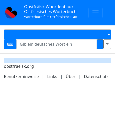
Oostfräisk Woordenbauk
Ostfriesisches Wörterbuch
Wörterbuch fürs Ostfriesische Platt
oostfraeisk.org
Benutzerhinweise
|
Links
|
Über
|
Datenschutz